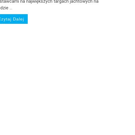
stawcami na największych targach jachtowych na
zie ...
Czytaj Dalej