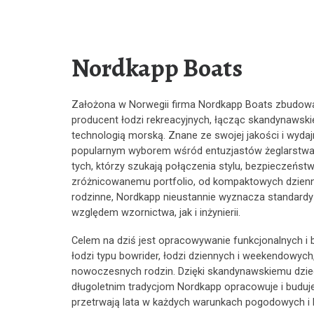
Nordkapp Boats
Założona w Norwegii firma Nordkapp Boats zbudował
producent łodzi rekreacyjnych, łącząc skandynawski
technologią morską. Znane ze swojej jakości i wyda
popularnym wyborem wśród entuzjastów żeglarstwa w
tych, którzy szukają połączenia stylu, bezpieczeńst
zróżnicowanemu portfolio, od kompaktowych dzienn
rodzinne, Nordkapp nieustannie wyznacza standard
względem wzornictwa, jak i inżynierii.
Celem na dziś jest opracowywanie funkcjonalnych i 
łodzi typu bowrider, łodzi dziennych i weekendowych,
nowoczesnych rodzin. Dzięki skandynawskiemu dzie
długoletnim tradycjom Nordkapp opracowuje i buduje 
przetrwają lata w każdych warunkach pogodowych i 