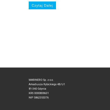
Czytaj Dalej
MARINERO Sp. z o.o.
Arkadiusza Rybickiego 4B/U1
81-340 Gdynia
KRS 0000838631
NIP 5862355376