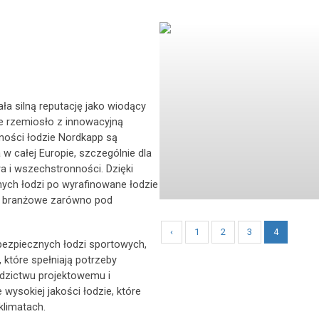
a silną reputację jako wiodący
e rzemiosło z innowacyjną
jności łodzie Nordkapp są
 całej Europie, szczególnie dla
wa i wszechstronności. Dzięki
ych łodzi po wyrafinowane łodzie
y branżowe zarówno pod
‹
1
2
3
4
bezpiecznych łodzi sportowych,
 które spełniają potrzeby
dzictwu projektowemu i
wysokiej jakości łodzie, które
klimatach.