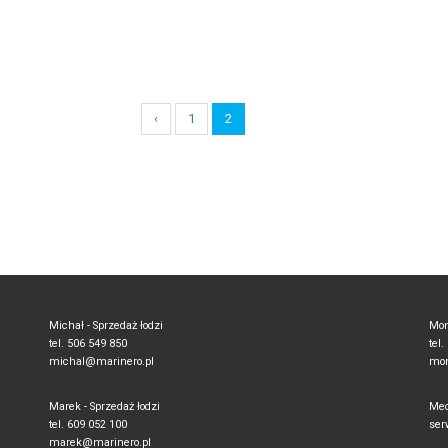
‹
1
2
Michał - Sprzedaż łodzi
Mon
tel. 506 549 850
tel
michal@marinero.pl
mon
Marek - Sprzedaż łodzi
Mec
tel. 609 052 100
ser
marek@marinero.pl