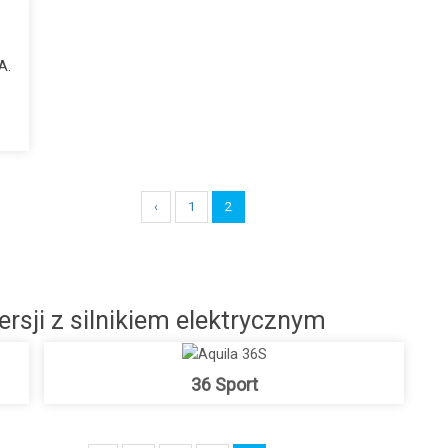
6
A.
‹
1
2
rsji z silnikiem elektrycznym
36 Sport