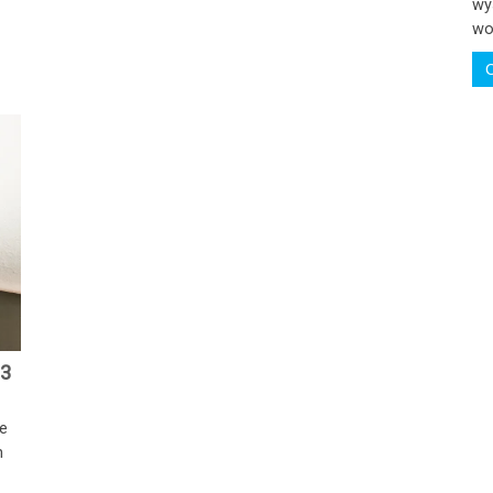
wy
wod
23
że
m