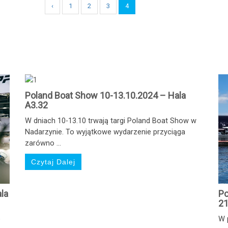
‹
1
2
3
4
Poland Boat Show 10-13.10.2024 – Hala
A3.32
W dniach 10-13.10 trwają targi Poland Boat Show w
Nadarzynie. To wyjątkowe wydarzenie przyciąga
zarówno ...
Czytaj Dalej
Po
la
21
W 
e