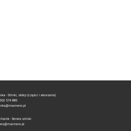
ika - Silniki, sklep (części i akcesoria)
. 502 574 885
ika@marinero.pl
hanik - Serwis silniki
wis@marinero.pl