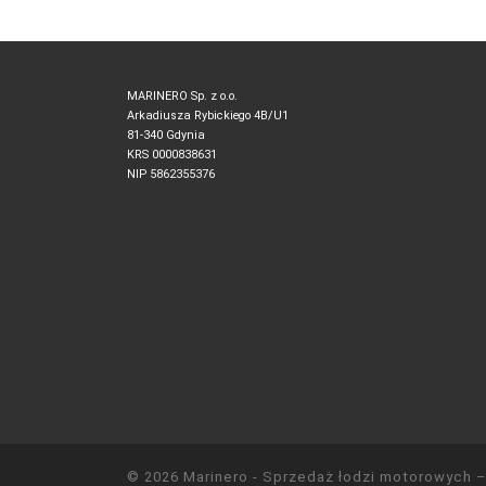
MARINERO Sp. z o.o.
Arkadiusza Rybickiego 4B/U1
81-340 Gdynia
KRS 0000838631
NIP 5862355376
© 2026
Marinero - Sprzedaż łodzi motorowych
–