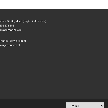
ika - Silniki, sklep (części i akcesoria)
. 502 574 885
ika@marinero.pl
hanik - Serwis silniki
wis@marinero.pl