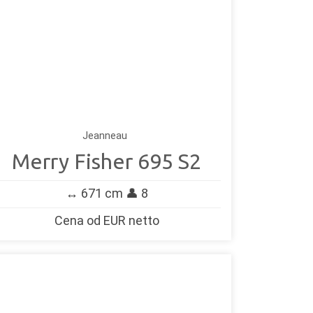
Jeanneau
Merry Fisher 695 S2
↔️ 671 cm 👤 8
Cena od EUR netto