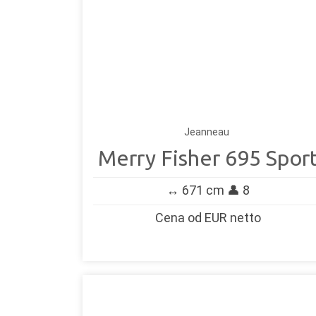
Jeanneau
Merry Fisher 695 Spor
↔️ 671 cm 👤 8
Cena od EUR netto