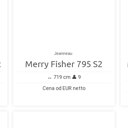
Jeanneau
t
Merry Fisher 795 S2
↔️ 719 cm 👤 9
Cena od EUR netto