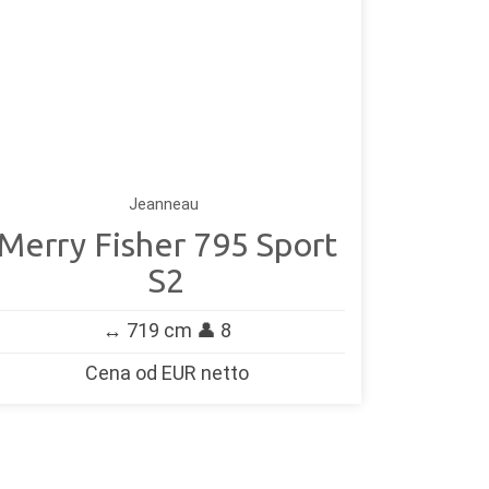
Jeanneau
Merry Fisher 795 Sport
S2
↔️ 719 cm 👤 8
Cena od EUR netto