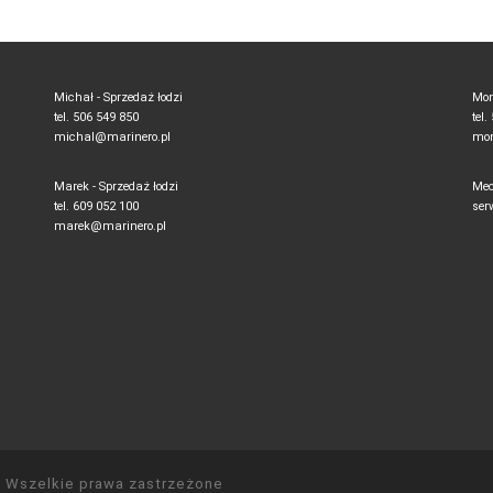
Michał - Sprzedaż łodzi
Mon
tel. 506 549 850
tel
michal@marinero.pl
mon
Marek - Sprzedaż łodzi
Mec
tel. 609 052 100
ser
marek@marinero.pl
 Wszelkie prawa zastrzeżone