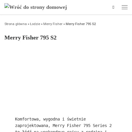
Search
Przejdź do treści
Men
Strona główna
»
Łodzie
»
Merry Fisher
»
Merry Fisher 795 S2
Merry Fisher 795 S2
Komfortowa, wygodna i świetnie 
zaprojektowana, Merry Fisher 795 Series 2 
to łódź na weekendowe rejsy z rodziną i 