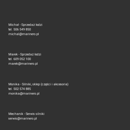
Michał - Sprzedaż łodzi
tel. 506 549 850
michal@marinero.pl
Marek - Sprzedaż łodzi
tel. 609 052 100
marek@marinero.pl
Monika - Silniki, sklep (części i akcesoria)
tel. 502 574 885
monika@marinero.pl
Mechanik - Serwis silniki
serwis@marinero.pl