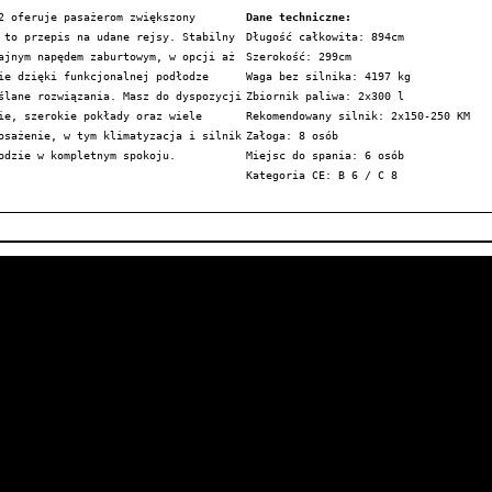
 oferuje pasażerom zwiększony 
Dane techniczne:
to przepis na udane rejsy. Stabilny 
Długość całkowita: 894cm 
jnym napędem zaburtowym, w opcji aż 
Szerokość: 299cm
e dzięki funkcjonalnej podłodze 
Waga bez silnika: 4197 kg
lane rozwiązania. Masz do dyspozycji 
Zbiornik paliwa: 2x300 l
e, szerokie pokłady oraz wiele 
Rekomendowany silnik: 2x150-250 KM
sażenie, w tym klimatyzacja i silnik 
Załoga: 8 osób
odzie w kompletnym spokoju.
Miejsc do spania: 6 osób
Kategoria CE: B 6 / C 8 