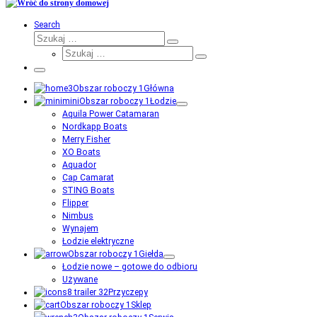
Search
Szukaj
Szukaj
Szukaj
…
Szukaj
…
Menu
Główna
Łodzie
Aquila Power Catamaran
Nordkapp Boats
Merry Fisher
XO Boats
Aquador
Cap Camarat
STING Boats
Flipper
Nimbus
Wynajem
Łodzie elektryczne
Giełda
Łodzie nowe – gotowe do odbioru
Używane
Przyczepy
Sklep