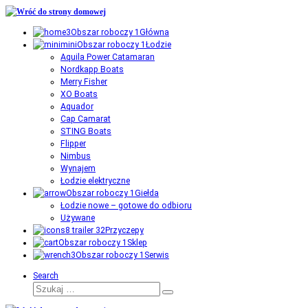
Przejdź
do
Główna
treści
Łodzie
Aquila Power Catamaran
Nordkapp Boats
Merry Fisher
XO Boats
Aquador
Cap Camarat
STING Boats
Flipper
Nimbus
Wynajem
Łodzie elektryczne
Giełda
Łodzie nowe – gotowe do odbioru
Używane
Przyczepy
Sklep
Serwis
Search
Szukaj
Szukaj
…