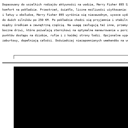
Dopasowany do wszelkich rodzajów aktywności na wodzie, Merry Fisher 895 S2
komfort na pokładzie. Przestrzeń, światło, liczne możliwości użytkowania: 
i łatwy w obsłudze, Merry Fisher 895 wyróżnia się niezawodnym, wysoce wyda
do dwóch silników po 250 KM. Po pokładzie chodzi się przyjemnie i stabilni
między środkiem a zewnętrzną częścią. Na uwagę zasługują też inne, przemyś
boczne drzwi, które pozwalają sternikowi na optymalne manewrowanie w porci
punktów dostępu na dziobie, rufie i z każdej strony łodzi. Opcjonalne wypo
zaburtowy, dopełniają całości. Doświadczaj niezapomnianych weekendów na w