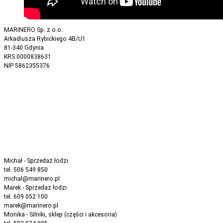
MARINERO Sp. z o.o.
Arkadiusza Rybickiego 4B/U1
81-340 Gdynia
KRS 0000838631
NIP 5862355376
Michał - Sprzedaż łodzi
tel. 506 549 850
michal@marinero.pl
Marek - Sprzedaż łodzi
tel. 609 052 100
marek@marinero.pl
Monika - Silniki, sklep (części i akcesoria)