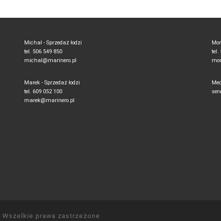
Michał - Sprzedaż łodzi
Mon
tel. 506 549 850
tel
michal@marinero.pl
mon
Marek - Sprzedaż łodzi
Mec
tel. 609 052 100
ser
marek@marinero.pl
 Wszelkie prawa zastrzeżone