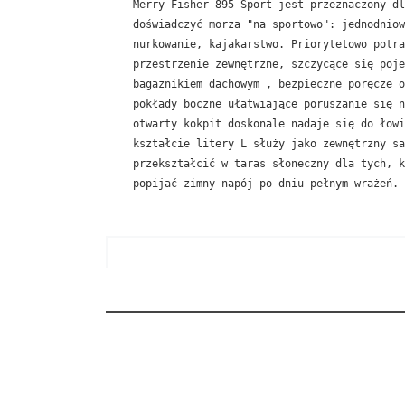
Merry Fisher 895 Sport jest przeznaczony dl
doświadczyć morza "na sportowo": jednodniow
nurkowanie, kajakarstwo. Priorytetowo potra
przestrzenie zewnętrzne, szczycące się poje
bagażnikiem dachowym , bezpieczne poręcze o
pokłady boczne ułatwiające poruszanie się n
otwarty kokpit doskonale nadaje się do łowi
kształcie litery L służy jako zewnętrzny sa
przekształcić w taras słoneczny dla tych, k
popijać zimny napój po dniu pełnym wrażeń.