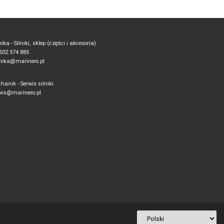
ika - Silniki, sklep (części i akcesoria)
. 502 574 885
ika@marinero.pl
hanik - Serwis silniki
wis@marinero.pl