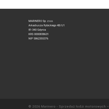
MARINERO Sp. z o.o.
Arkadiusza Rybickiego 4B/U1
81-340 Gdynia
KRS 0000838631
NIP 5862355376
© 2026
Marinero - Sprzedaż łodzi motorowych
–