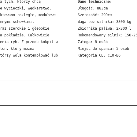
a tych, którzy chcą 
Dane techniczne:
e wycieczki, wędkarstwo, 
Długość: 883cm

ktowano rozległe, modułowe 
Szerokość: 299cm

mnymi schowkami, 
Waga bez silnika: 3300 kg

raz szerokie i głębokie 
Zbiornika paliwa: 2x300 l

a pokładzie. Całkowicie 
Rekomendowany silnik: 150-25
enia ryb. Z przodu kokpit w 
Załoga: 8 osób

lon, który można 
Miejsc do spania: 5 osób

tórzy wolą kontemplować lub 
Kategoria CE: C10-B6 