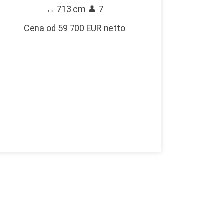
↔️ 713 cm 👤 7
Cena od 59 700 EUR netto