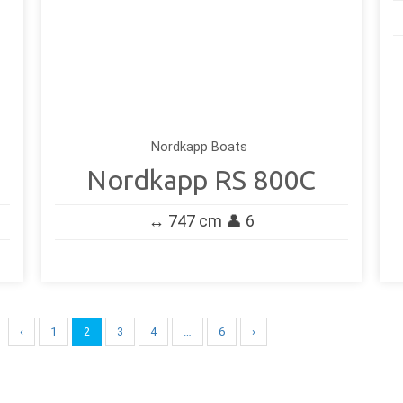
Nordkapp Boats
Nordkapp RS 800C
↔️ 747 cm 👤 6
‹
1
2
3
4
…
6
›