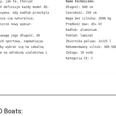
y, jak ta. Chociaż 
Dane techniczne:
V definiuje każdy model XO, 
Długość: 940 cm

sywna. Gdy kadłub przechyla 
Szerokość: 250 cm

sza się naturalnie, 
Waga bez silnika: 2696 kg

szcze nowy wymiar.

Prędkość max: 45+ kt 

Kadłub: aluminium

uwagę jego długość, XO 
Pokład: laminat 

zd sportowy, zapewniając 
Zbiornika paliwa: 2x225 l  

by wybrać się na idealną 
Rekomendwany silnik: 300-500
e na odrobinę szaleństwa i 
Załoga: 10 osób

Kategoria CE: C
O Boats: