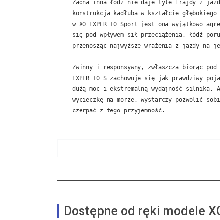
Żadna inna łódź nie daje tyle frajdy z jazd
konstrukcja kadłuba w kształcie głębokiego 
w XO EXPLR 10 Sport jest ona wyjątkowo agre
się pod wpływem sił przeciążenia, łódź poru
przenosząc najwyższe wrażenia z jazdy na je
Zwinny i responsywny, zwłaszcza biorąc pod 
EXPLR 10 S zachowuje się jak prawdziwy poja
dużą moc i ekstremalną wydajność silnika. A
wycieczkę na morze, wystarczy pozwolić sobi
czerpać z tego przyjemność.
Dostępne od ręki modele X