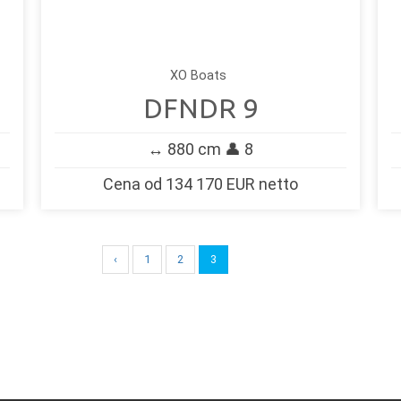
XO Boats
DFNDR 9
↔️ 880 cm 👤 8
Cena od 134 170 EUR netto
‹
1
2
3