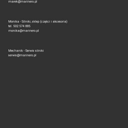
marek@marinero.pl
Monika - Silniki, sklep (części i akcesoria)
tel. 502 574 885
monika@marinero.pl
Mechanik - Serwis silniki
serwis@marinero.pl