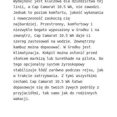
Wydajność jest kluczowa dla dziedzictwa tej 
linii, a Cap Camarat 10.5 WA, nie zawodzi. 
Jednak to poziom komfortu, jakość wykonania 
i nowoczesność zaskoczą cię 
najbardziej. Przestronny, komfortowy i 
niezwykle bogato wyposażony w środku i na 
zewnątrz, Cap Camarat 10.5 WA daje ci 
szereg zastosowań na wodzie. Zewnętrzny 
kambuz można dopasować. W środku jest 
klimatyzacja. Kokpit można osłonić przed 
słońcem markizą lub SureShade na pilota. Do 
tego opcjonalny system żyroskopowy 
stabilizuje łódź zarówno podczas rejsu, jak 
w trakcie zatrzymania. Z tymi wszystkimi 
cechami Cap Camarat 10.5 WA łatwo 
dopasowuje się do twoich żywych podróży z 
przyjaciółmi, tak samo jak do rodzinnych 
wakacji.