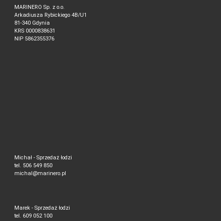
MARINERO Sp. z o.o.
Arkadiusza Rybickiego 4B/U1
81-340 Gdynia
KRS 0000838631
NIP 5862355376
Michał - Sprzedaż łodzi
tel. 506 549 850
michal@marinero.pl
Marek - Sprzedaż łodzi
tel. 609 052 100