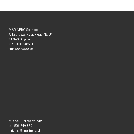
MARINERO Sp. z o.o.
Arkadiusza Rybickiego 4B/U1
81-340 Gdynia
KRS 0000838631
NIP 5862355376
Michał - Sprzedaż łodzi
tel. 506 549 850
michal@marinero.pl