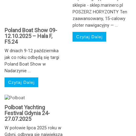
sklepie - sklep.marinero.pl
POSZERZ HORYZONTY Ten
zaawansowany, 15-calowy
ploter nawigacyjny — ...
Poland Boat Show 09-
12.10.2025 – Hala F,
Czytaj Dalej
F5.24
W dniach 9-12 października
jak co roku odbędą się targi
Poland Boat Show w
Nadarzynie ...
Czytaj Dalej
Polboat Yachting
Festival Gdynia 24-
27.07.2025
W połowie lipca 2025 roku w
Gdyni, odbywa się największa