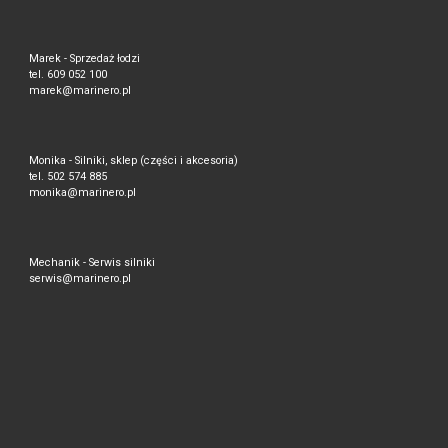
Marek - Sprzedaż łodzi
tel. 609 052 100
marek@marinero.pl
Monika - Silniki, sklep (części i akcesoria)
tel. 502 574 885
monika@marinero.pl
Mechanik - Serwis silniki
serwis@marinero.pl