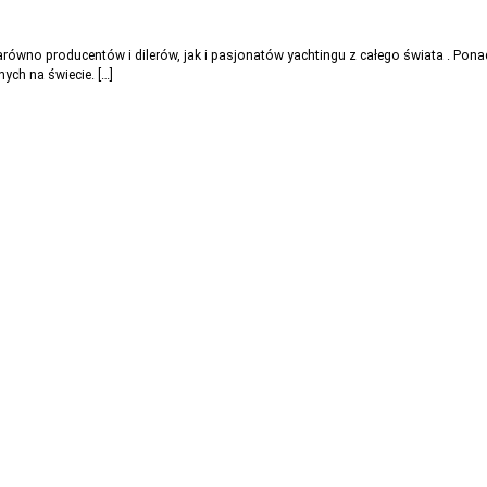
arówno producentów i dilerów, jak i pasjonatów yachtingu z całego świata . P
ych na świecie. […]