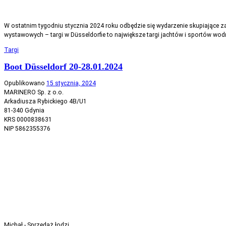
W ostatnim tygodniu stycznia 2024 roku odbędzie się wydarzenie skupiające z
wystawowych – targi w Düsseldorfie to największe targi jachtów i sportów wodn
Targi
Boot Düsseldorf 20-28.01.2024
Opublikowano
15 stycznia, 2024
MARINERO Sp. z o.o.
Arkadiusza Rybickiego 4B/U1
81-340 Gdynia
KRS 0000838631
NIP 5862355376
Michał - Sprzedaż łodzi