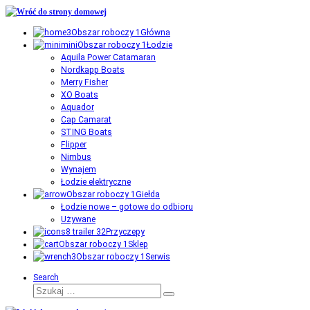
Przejdź
do
Główna
treści
Łodzie
Aquila Power Catamaran
Nordkapp Boats
Merry Fisher
XO Boats
Aquador
Cap Camarat
STING Boats
Flipper
Nimbus
Wynajem
Łodzie elektryczne
Giełda
Łodzie nowe – gotowe do odbioru
Używane
Przyczepy
Sklep
Serwis
Search
Szukaj
Szukaj
…