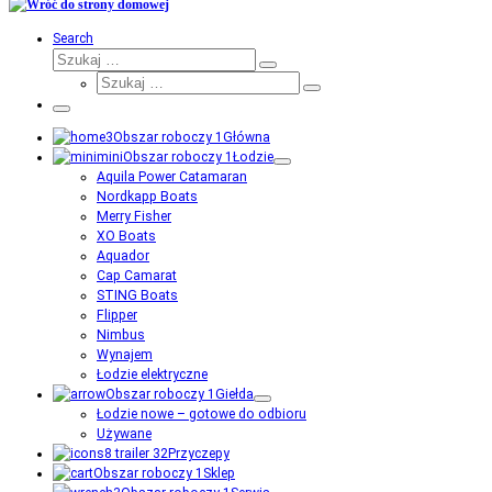
Search
Szukaj
Szukaj
Szukaj
…
Szukaj
…
Menu
Główna
Łodzie
Aquila Power Catamaran
Nordkapp Boats
Merry Fisher
XO Boats
Aquador
Cap Camarat
STING Boats
Flipper
Nimbus
Wynajem
Łodzie elektryczne
Giełda
Łodzie nowe – gotowe do odbioru
Używane
Przyczepy
Sklep