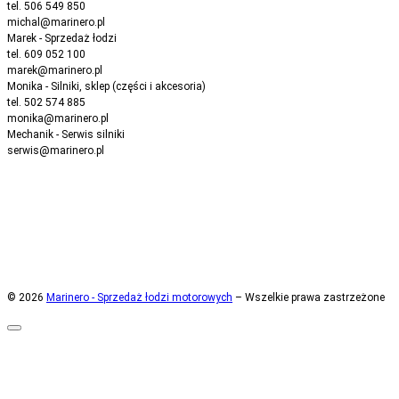
tel. 506 549 850
michal@marinero.pl
Marek - Sprzedaż łodzi
tel. 609 052 100
marek@marinero.pl
Monika - Silniki, sklep (części i akcesoria)
tel. 502 574 885
monika@marinero.pl
Mechanik - Serwis silniki
serwis@marinero.pl
© 2026
Marinero - Sprzedaż łodzi motorowych
– Wszelkie prawa zastrzeżone