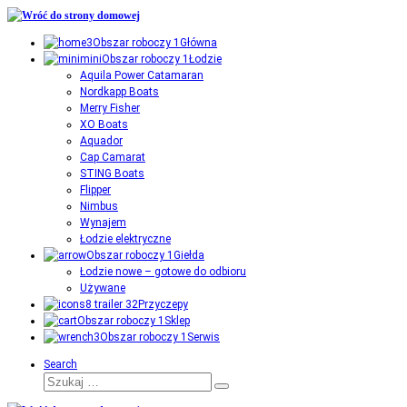
Przejdź
do
Główna
treści
Łodzie
Aquila Power Catamaran
Nordkapp Boats
Merry Fisher
XO Boats
Aquador
Cap Camarat
STING Boats
Flipper
Nimbus
Wynajem
Łodzie elektryczne
Giełda
Łodzie nowe – gotowe do odbioru
Używane
Przyczepy
Sklep
Serwis
Search
Szukaj
Szukaj
…