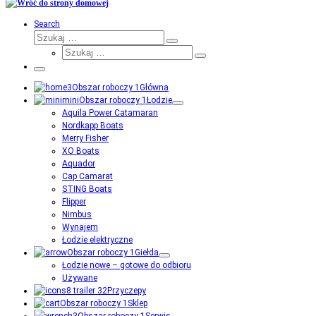
Search
Szukaj
Szukaj
Szukaj
…
Szukaj
…
Menu
Główna
Łodzie
Aquila Power Catamaran
Nordkapp Boats
Merry Fisher
XO Boats
Aquador
Cap Camarat
STING Boats
Flipper
Nimbus
Wynajem
Łodzie elektryczne
Giełda
Łodzie nowe – gotowe do odbioru
Używane
Przyczepy
Sklep