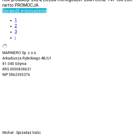
netto PROMOCJA
Sprawdź wyposażenie
1
2
3
›
MARINERO Sp. z o.o.
Arkadiusza Rybickiego 4B/U1
81-340 Gdynia
KRS 0000838631
NIP 5862355376
Michał - Sprzedaż łodzi