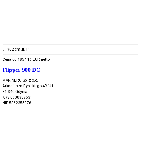
↔️ 902 cm 👤 11
Cena od 185 110 EUR netto
Flipper 900 DC
MARINERO Sp. z o.o.
Arkadiusza Rybickiego 4B/U1
81-340 Gdynia
KRS 0000838631
NIP 5862355376