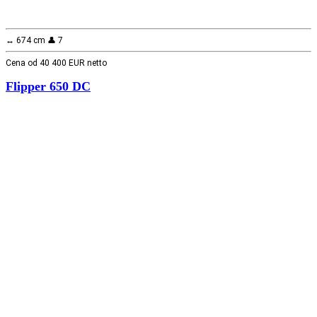
↔️ 674 cm 👤 7
Cena od 40 400 EUR netto
Flipper 650 DC