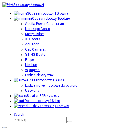
Przejdź
do
Główna
treści
Łodzie
Aquila Power Catamaran
Nordkapp Boats
Merry Fisher
XO Boats
Aquador
Cap Camarat
STING Boats
Flipper
Nimbus
Wynajem
Łodzie elektryczne
Giełda
Łodzie nowe – gotowe do odbioru
Używane
Przyczepy
Sklep
Serwis
Search
Szukaj
Szukaj
…