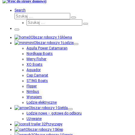
Search
Szukaj
Szukaj
Szukaj
…
Szukaj
…
Menu
Główna
Łodzie
Aquila Power Catamaran
Nordkapp Boats
Merry Fisher
XO Boats
Aquador
Cap Camarat
STING Boats
Flipper
Nimbus
Wynajem
Łodzie elektryczne
Giełda
Łodzie nowe – gotowe do odbioru
Używane
Przyczepy
Sklep