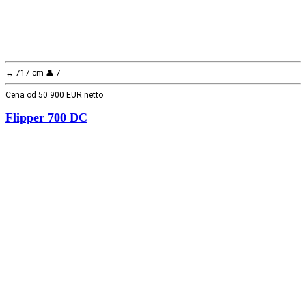
↔️ 717 cm 👤 7
Cena od 50 900 EUR netto
Flipper 700 DC