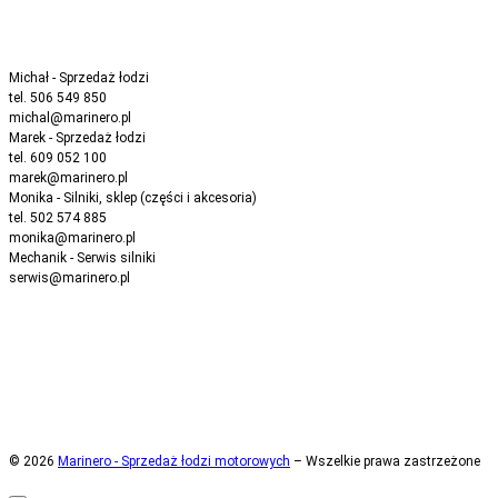
Michał - Sprzedaż łodzi
tel. 506 549 850
michal@marinero.pl
Marek - Sprzedaż łodzi
tel. 609 052 100
marek@marinero.pl
Monika - Silniki, sklep (części i akcesoria)
tel. 502 574 885
monika@marinero.pl
Mechanik - Serwis silniki
serwis@marinero.pl
© 2026
Marinero - Sprzedaż łodzi motorowych
– Wszelkie prawa zastrzeżone