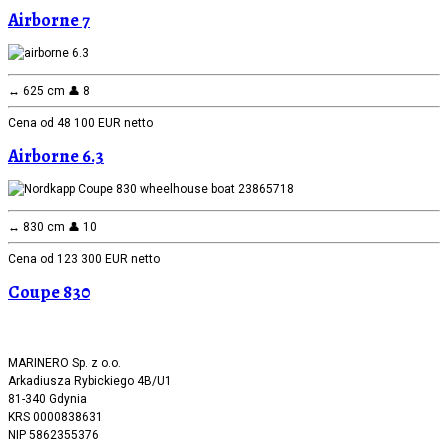
Airborne 7
↔️ 625 cm 👤 8
Cena od 48 100 EUR netto
Airborne 6.3
↔️ 830 cm 👤 10
Cena od 123 300 EUR netto
Coupe 830
MARINERO Sp. z o.o.
Arkadiusza Rybickiego 4B/U1
81-340 Gdynia
KRS 0000838631
NIP 5862355376