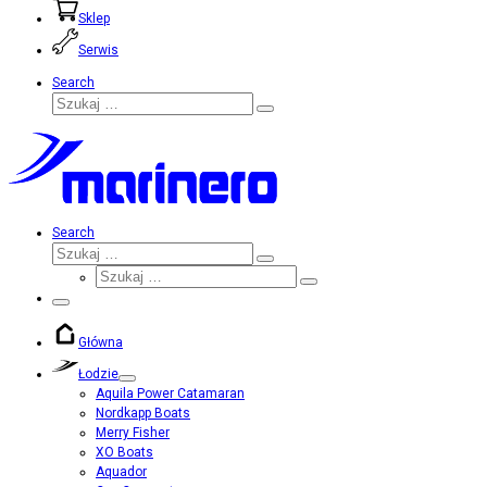
Sklep
Serwis
Search
Szukaj
Szukaj
…
Search
Szukaj
Szukaj
Szukaj
…
Szukaj
…
Menu
Główna
Łodzie
Aquila Power Catamaran
Nordkapp Boats
Merry Fisher
XO Boats
Aquador