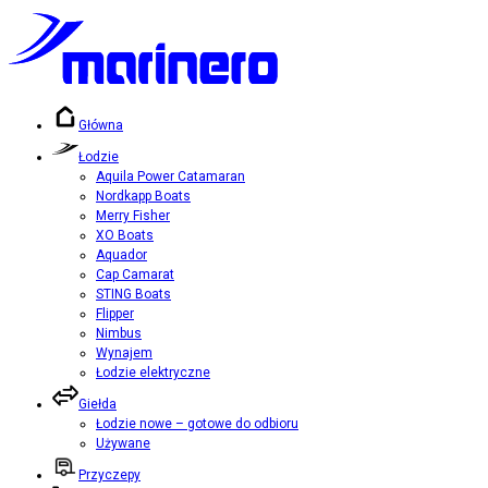
Przejdź
do
treści
Główna
Łodzie
Aquila Power Catamaran
Nordkapp Boats
Merry Fisher
XO Boats
Aquador
Cap Camarat
STING Boats
Flipper
Nimbus
Wynajem
Łodzie elektryczne
Giełda
Łodzie nowe – gotowe do odbioru
Używane
Przyczepy