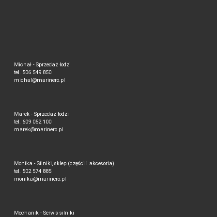
Michał - Sprzedaż łodzi
tel. 506 549 850
michal@marinero.pl
Marek - Sprzedaż łodzi
tel. 609 052 100
marek@marinero.pl
Monika - Silniki, sklep (części i akcesoria)
tel. 502 574 885
monika@marinero.pl
Mechanik - Serwis silniki