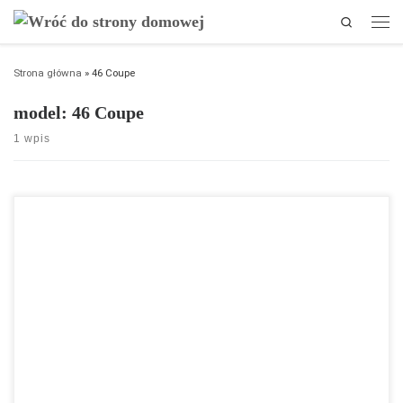
Search
Przejdź do treści
Men
Strona główna
»
46 Coupe
model:
46 Coupe
1 wpis
↔️ 14.44 m | załoga: 32
Cena od 1 399 900 USD netto