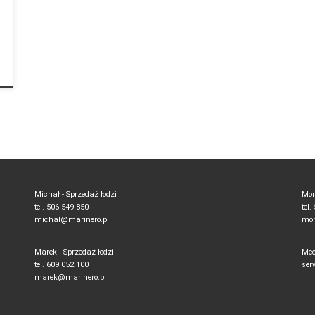
Michał - Sprzedaż łodzi
Mon
tel. 506 549 850
tel
michal@marinero.pl
mon
Marek - Sprzedaż łodzi
Mec
tel. 609 052 100
ser
marek@marinero.pl