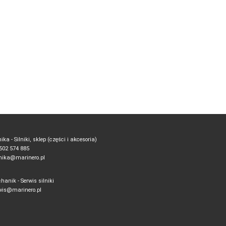
ika - Silniki, sklep (części i akcesoria)
. 502 574 885
ika@marinero.pl
hanik - Serwis silniki
wis@marinero.pl