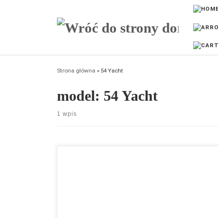
Przejdź do treści
Strona główna
»
54 Yacht
model:
54 Yacht
1 wpis
↔️ 16.5 m | załoga: 30
Cena od 1 683 315 USD netto