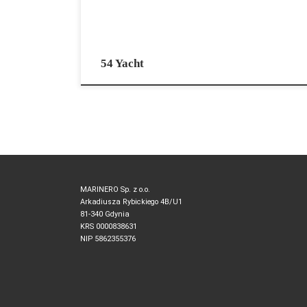
54 Yacht
MARINERO Sp. z o.o.
Arkadiusza Rybickiego 4B/U1
81-340 Gdynia
KRS 0000838631
NIP 5862355376