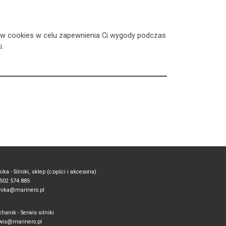
ików cookies w celu zapewnienia Ci wygody podczas
i.
ika - Silniki, sklep (części i akcesoria)
. 502 574 885
ika@marinero.pl
hanik - Serwis silniki
wis@marinero.pl