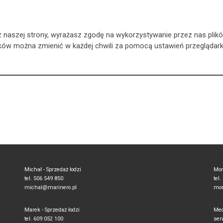
c z naszej strony, wyrażasz zgodę na wykorzystywanie przez nas pl
ików można zmienić w każdej chwili za pomocą ustawień przeglądark
Michał - Sprzedaż łodzi
Mon
tel. 506 549 850
tel
michal@marinero.pl
mon
Marek - Sprzedaż łodzi
Mec
tel. 609 052 100
ser