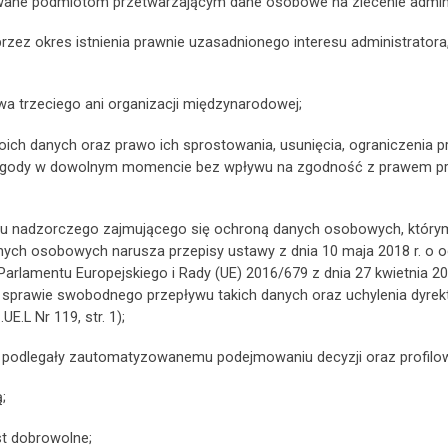
ane podmiotom przetwarzającym dane osobowe na zlecenie adminis
z okres istnienia prawnie uzasadnionego interesu administratora,
a trzeciego ani organizacji międzynarodowej;
oich danych oraz prawo ich sprostowania, usunięcia, ograniczenia 
a zgody w dowolnym momencie bez wpływu na zgodność z prawem pr
anu nadzorczego zajmującego się ochroną danych osobowych, któr
ych osobowych narusza przepisy ustawy z dnia 10 maja 2018 r. o oc
 Parlamentu Europejskiego i Rady (UE) 2016/679 z dnia 27 kwietnia 2
sprawie swobodnego przepływu takich danych oraz uchylenia dyrek
UE.L Nr 119, str. 1);
ą podlegały zautomatyzowanemu podejmowaniu decyzji oraz profilow
;
t dobrowolne;