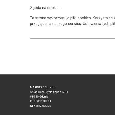
Zgoda na cookies:
Ta strona wykorzystuje pliki cookies. Korzystają
przeglądania naszego serwisu. Ustawienia tych pl
MARINERO Sp. z o.o.
Arkadiusza Rybickiego 4B/U1
81-340 Gdynia
KRS 0000838631
NIP 5862355376