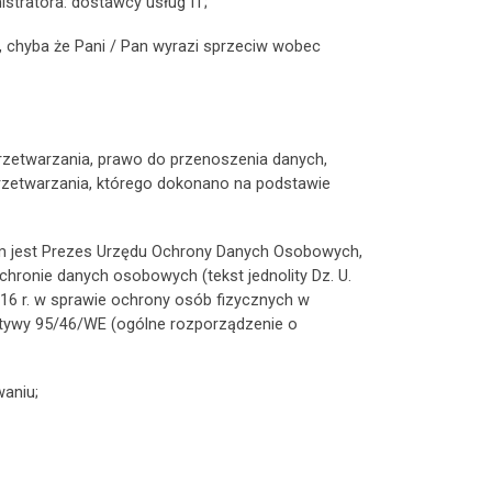
tratora: dostawcy usług IT;
 chyba że Pani / Pan wyrazi sprzeciw wobec
przetwarzania, prawo do przenoszenia danych,
zetwarzania, którego dokonano na podstawie
ym jest Prezes Urzędu Ochrony Danych Osobowych,
hronie danych osobowych (tekst jednolity Dz. U.
016 r. w sprawie ochrony osób fizycznych w
tywy 95/46/WE (ogólne rozporządzenie o
aniu;