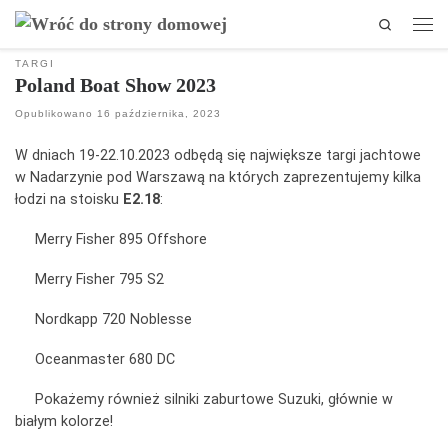
Search
Przejdź do treści
Men
TARGI
Poland Boat Show 2023
Opublikowano
16 października, 2023
W dniach 19-22.10.2023 odbędą się największe targi jachtowe
w Nadarzynie pod Warszawą na których zaprezentujemy kilka
łodzi na stoisku
E2.18
:
Merry Fisher 895 Offshore
Merry Fisher 795 S2
Nordkapp 720 Noblesse
Oceanmaster 680 DC
Pokażemy również silniki zaburtowe Suzuki, głównie w
białym kolorze!