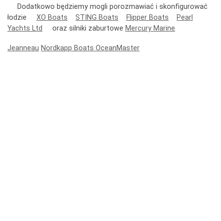
Dodatkowo będziemy mogli porozmawiać i skonfigurować
łodzie
XO Boats
STING Boats
Flipper Boats
Pearl
Yachts Ltd
oraz silniki zaburtowe
Mercury Marine
Jeanneau
Nordkapp Boats
OceanMaster