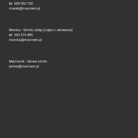
tel. 609 052 100
marek@marinero.pl
Monika - Silniki, sklep (części i akcesoria)
tel. 502 574 885
monika@marinero.pl
Mechanik - Serwis silniki
serwis@marinero.pl