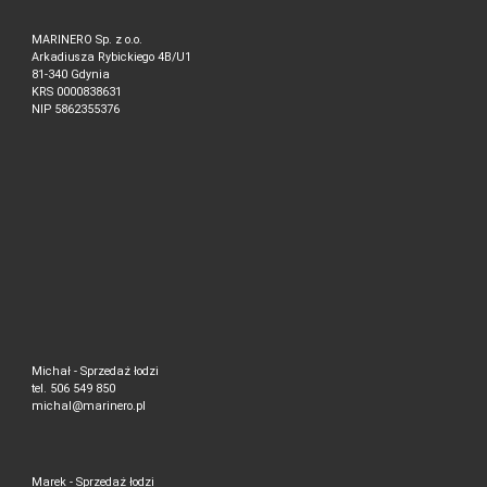
MARINERO Sp. z o.o.
Arkadiusza Rybickiego 4B/U1
81-340 Gdynia
KRS 0000838631
NIP 5862355376
Michał - Sprzedaż łodzi
tel. 506 549 850
michal@marinero.pl
Marek - Sprzedaż łodzi