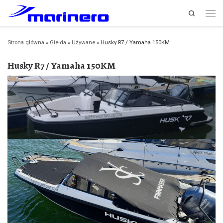
Search
Przejdź do treści
Men
Strona główna
»
Giełda
»
Używane
»
Husky R7 / Yamaha 150KM
Husky R7 / Yamaha 150KM