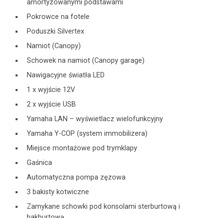
amortyzowanymi podstawami
Pokrowce na fotele
Poduszki Silvertex
Namiot (Canopy)
Schowek na namiot (Canopy garage)
Nawigacyjne światła LED
1 x wyjście 12V
2 x wyjście USB
Yamaha LAN – wyświetlacz wielofunkcyjny
Yamaha Y-COP (system immobilizera)
Miejsce montażowe pod trymklapy
Gaśnica
Automatyczna pompa zęzowa
3 bakisty kotwiczne
Zamykane schowki pod konsolami sterburtową i
bakburtową