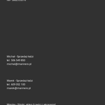
NIP 5862355376
Michał - Sprzedaż łodzi
tel. 506 549 850
michal@marinero.pl
Marek - Sprzedaż łodzi
tel. 609 052 100
marek@marinero.pl
Monika - Silniki, sklep (części i akcesoria)