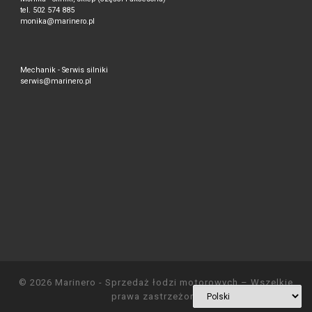
tel. 502 574 885
monika@marinero.pl
Mechanik - Serwis silniki
serwis@marinero.pl
© 2026
Marinero - Sprzedaż łodzi motorowych
– Wszelkie
prawa zastrzeżone