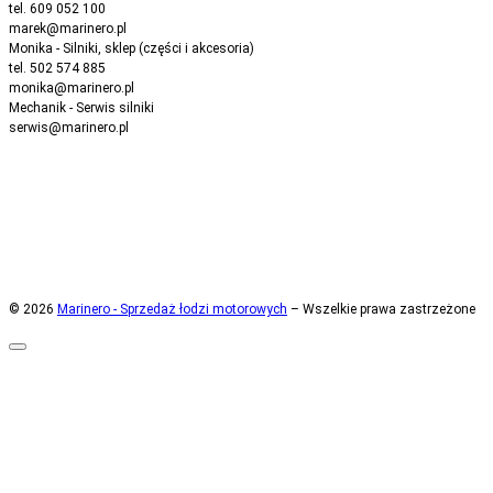
tel. 609 052 100
marek@marinero.pl
Monika - Silniki, sklep (części i akcesoria)
tel. 502 574 885
monika@marinero.pl
Mechanik - Serwis silniki
serwis@marinero.pl
© 2026
Marinero - Sprzedaż łodzi motorowych
– Wszelkie prawa zastrzeżone