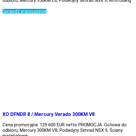
odbioru, Mercury 350KM L6, Podwójny Simrad NSX 9, Antifouling
…
Sprawdź wyposażenie
XO DFNDR 8 / Mercury Verado 300KM V8
Cena promocyjna: 129 600 EUR netto PROMOCJA. Gotowa do
odbioru, Mercury 300KM V8, Podwójny Simrad NSX 9, Ściany
materiałowe …