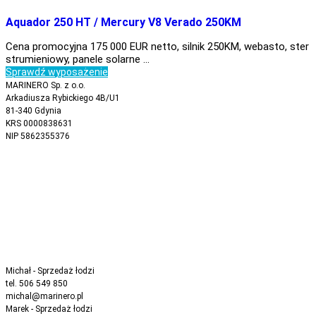
Aquador 250 HT / Mercury V8 Verado 250KM
Cena promocyjna 175 000 EUR netto, silnik 250KM, webasto, ster
strumieniowy, panele solarne …
Sprawdź wyposażenie
MARINERO Sp. z o.o.
Arkadiusza Rybickiego 4B/U1
81-340 Gdynia
KRS 0000838631
NIP 5862355376
Michał - Sprzedaż łodzi
tel. 506 549 850
michal@marinero.pl
Marek - Sprzedaż łodzi