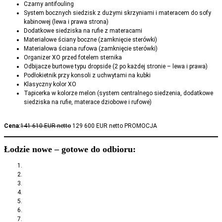
Czarny antifouling
System bocznych siedzisk z dużymi skrzyniami i materacem do sofy
kabinowej (lewa i prawa strona)
Dodatkowe siedziska na rufie z materacami
Materiałowe ściany boczne (zamknięcie sterówki)
Materiałowa ściana rufowa (zamknięcie sterówki)
Organizer XO przed fotelem sternika
Odbijacze burtowe typu dropside (2 po każdej stronie – lewa i prawa)
Podłokietnik przy konsoli z uchwytami na kubki
Klasyczny kolor XO
Tapicerka w kolorze melon (system centralnego siedzenia, dodatkowe
siedziska na rufie, materace dziobowe i rufowe)
Cena:
141 610 EUR netto
129 600 EUR netto PROMOCJA
Łodzie nowe – gotowe do odbioru: