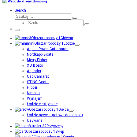
Search
Szukaj
Szukaj
Szukaj
…
Szukaj
…
Menu
Główna
Łodzie
Aquila Power Catamaran
Nordkapp Boats
Merry Fisher
XO Boats
Aquador
Cap Camarat
STING Boats
Flipper
Nimbus
Wynajem
Łodzie elektryczne
Giełda
Łodzie nowe – gotowe do odbioru
Używane
Przyczepy
Sklep