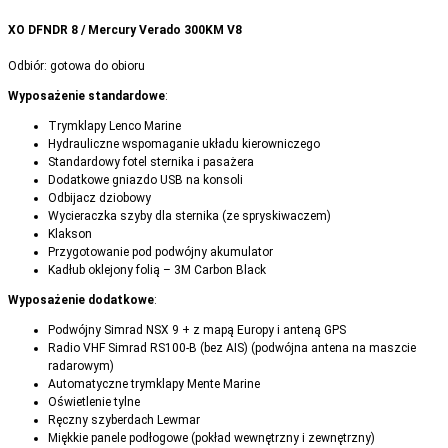
XO DFNDR 8 / Mercury Verado 300KM V8
Odbiór: gotowa do obioru
Wyposażenie standardowe
:
Trymklapy Lenco Marine
Hydrauliczne wspomaganie układu kierowniczego
Standardowy fotel sternika i pasażera
Dodatkowe gniazdo USB na konsoli
Odbijacz dziobowy
Wycieraczka szyby dla sternika (ze spryskiwaczem)
Klakson
Przygotowanie pod podwójny akumulator
Kadłub oklejony folią – 3M Carbon Black
Wyposażenie dodatkowe
:
Podwójny Simrad NSX 9 + z mapą Europy i anteną GPS
Radio VHF Simrad RS100-B (bez AIS) (podwójna antena na maszcie
radarowym)
Automatyczne trymklapy Mente Marine
Oświetlenie tylne
Ręczny szyberdach Lewmar
Miękkie panele podłogowe (pokład wewnętrzny i zewnętrzny)