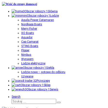
Przejdź
do
Główna
treści
Łodzie
Aquila Power Catamaran
Nordkapp Boats
Merry Fisher
XO Boats
Aquador
Cap Camarat
STING Boats
Flipper
Nimbus
Wynajem
Łodzie elektryczne
Giełda
Łodzie nowe – gotowe do odbioru
Używane
Przyczepy
Sklep
Serwis
Search
Szukaj
Szukaj
…