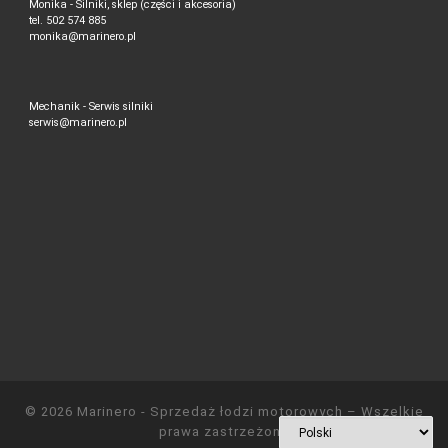
Monika - Silniki, sklep (części i akcesoria)
tel. 502 574 885
monika@marinero.pl
Mechanik - Serwis silniki
serwis@marinero.pl
© 2026
Marinero - Sprzedaż łodzi motorowych
– Wszelkie
prawa zastrzeżone