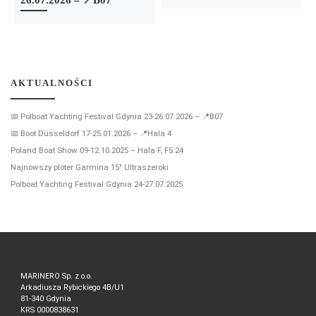
AKTUALNOŚCI
📅 Polboat Yachting Festival Gdynia 23-26.07.2026 – 📍B07
📅 Boot Düsseldorf 17-25.01.2026 – 📍Hala 4
Poland Boat Show 09-12.10.2025 – Hala F, F5.24
Najnowszy ploter Garmina 15″ Ultraszeroki
Polboat Yachting Festival Gdynia 24-27.07.2025
MARINERO Sp. z o.o.
Arkadiusza Rybickiego 4B/U1
81-340 Gdynia
KRS 0000838631